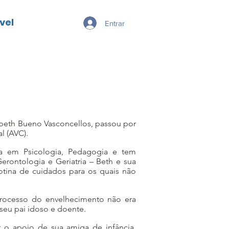
vel
Entrar
abeth Bueno Vasconcellos, passou por
al (AVC).
da em Psicologia, Pedagogia e tem
erontologia e Geriatria – Beth e sua
tina de cuidados para os quais não
rocesso do envelhecimento não era
 seu pai idoso e doente.
r o apoio de sua amiga de infância,