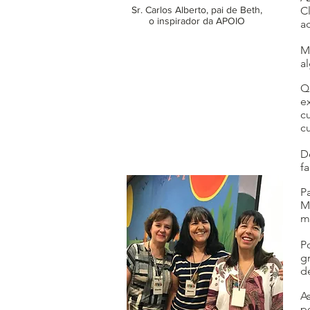
Sr. Carlos Alberto, pai de Beth,
C
o inspirador da APOIO
a
M
a
Q
e
c
c
D
f
P
M
m
P
g
d
A
p