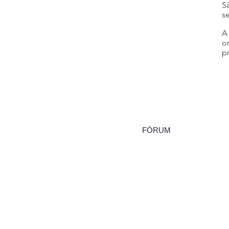
S
s
A
o
p
FÓRUM
SOBRE NÓ