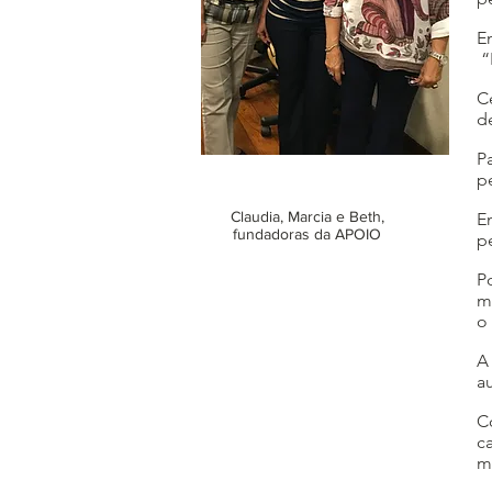
E
“
C
d
P
p
Claudia, Marcia e Beth,
E
fundadoras da APOIO
p
P
m
o
A
a
C
c
m