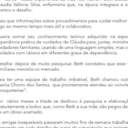
laudia Vallone Silva, enfermeira que, na época integrava a 
ceitou o desafio.
ais que informações sobre procedimentos para cuidar melhor do
lgo ao mesmo tempo mais útil e colaborativo.
ueria somar seu conhecimento teórico adquirido na espe
xperiência prática de cuidados de Cláudia para, juntas, minis
uidadores familiares, usando de uma linguagem simples, mas 
uidados com idosos em diferentes graus de dependência.
etalhe: depois de muito pesquisar, Beth constatou que esse 
amiliares inexistia no mercado.
ara ter uma equipe de trabalho imbatível, Beth chamou out
arcia Chorro dos Santos, que prontamente atendeu ao convite
osqueteiras”.
or vários meses a tríade se dedicou à pesquisa e elabora
ratuitamente a todos que, como Beth e sua mãe, são pegos de
e um idoso acamado.
s amigas inseparáveis passaram muitos fins de semana trabalh
ensando em cada detalhe do curso de capacitação que criaram