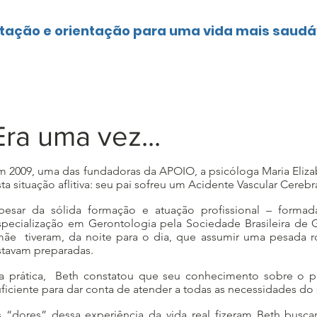
tação e orientação para uma vida mais
saudá
Era uma vez...
m 2009, uma das fundadoras da APOIO, a psicóloga Maria Eliz
ta situação aflitiva: seu pai sofreu um Acidente Vascular Cerebr
pesar da sólida formação e atuação profissional – forma
specialização em Gerontologia pela Sociedade Brasileira de G
ãe tiveram, da noite para o dia, que assumir uma pesada ro
stavam preparadas.
a prática, Beth constatou que seu conhecimento sobre o p
uficiente para dar conta de atender a todas as necessidades do
s “dores” dessa experiência da vida real fizeram Beth busca