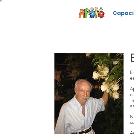
Capaci
E
es
A
e
m
e
N
s
A