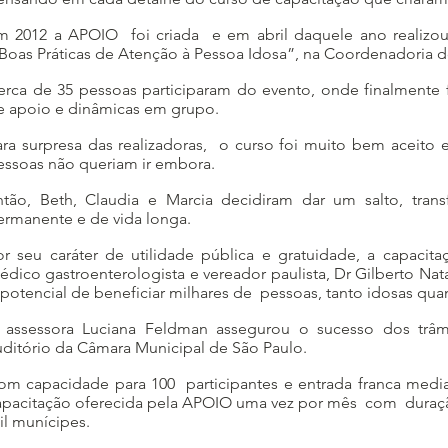
m 2012 a APOIO foi criada e em abril daquele ano realizou 
Boas Práticas de Atenção à Pessoa Idosa”, na Coordenadoria do
erca de 35 pessoas participaram do evento, onde finalmente foi
e apoio e dinâmicas em grupo.
ara surpresa das realizadoras, o curso foi muito bem aceito 
essoas não queriam ir embora.
ntão, Beth, Claudia e Marcia decidiram dar um salto, trans
ermanente e de vida longa.
or seu caráter de utilidade pública e gratuidade, a capaci
édico gastroenterologista e vereador paulista, Dr Gilberto Nata
 potencial de beneficiar milhares de pessoas, tanto idosas qu
 assessora Luciana Feldman assegurou o sucesso dos trâmi
uditório da Câmara Municipal de São Paulo.
om capacidade para 100 participantes e entrada franca median
apacitação oferecida pela APOIO uma vez por mês com duração
il munícipes.